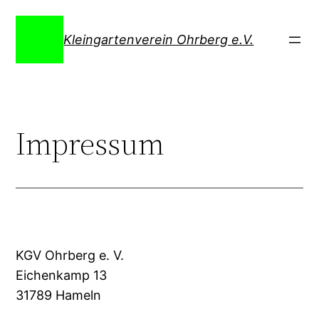
Direkt
zum
Kleingartenverein Ohrberg e.V.
Inhalt
wechseln
Impressum
KGV Ohrberg e. V.
Eichenkamp 13
31789 Hameln